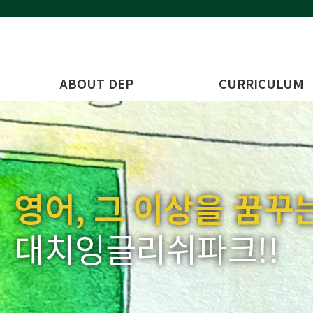
ABOUT DEP
CURRICULUM
원장 인사말
Curriculum 소개
DEP 교육철학
5세 Class 소개
선생님 소개
6세 Class 소개
위치 안내
7세 Class 소개
영어, 그 이상을 꿈꾸
대치잉글리쉬파크!!